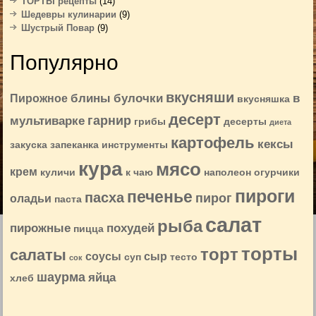
ТОРТЫ рецепты
(14)
Шедевры кулинарии
(9)
Шустрый Повар
(9)
Популярно
вкусняши
блины
булочки
в
Пирожное
вкусняшка
десерт
гарнир
мультиварке
грибы
десерты
диета
картофель
кексы
закуска
запеканка
инструменты
кура
мясо
крем
куличи
к чаю
наполеон
огурчики
пироги
печенье
пасха
пирог
оладьи
паста
салат
рыба
пирожные
похудей
пицца
торты
торт
салаты
соусы
сыр
суп
тесто
сок
шаурма
яйца
хлеб