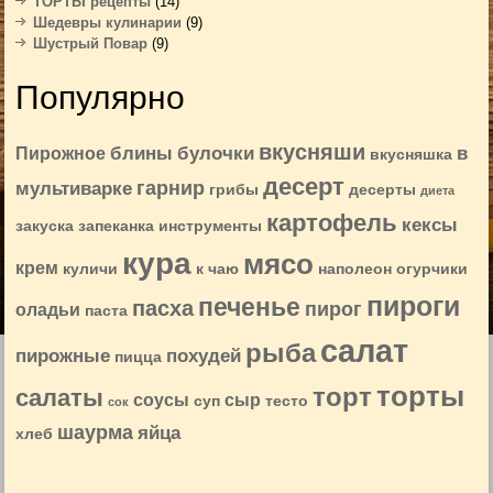
ТОРТЫ рецепты
(14)
Шедевры кулинарии
(9)
Шустрый Повар
(9)
Популярно
вкусняши
блины
булочки
в
Пирожное
вкусняшка
десерт
гарнир
мультиварке
грибы
десерты
диета
картофель
кексы
закуска
запеканка
инструменты
кура
мясо
крем
куличи
к чаю
наполеон
огурчики
пироги
печенье
пасха
пирог
оладьи
паста
салат
рыба
пирожные
похудей
пицца
торты
торт
салаты
соусы
сыр
суп
тесто
сок
шаурма
яйца
хлеб