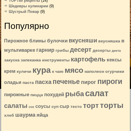
ТОРТЫ рецепты
(14)
Шедевры кулинарии
(9)
Шустрый Повар
(9)
Популярно
вкусняши
блины
булочки
в
Пирожное
вкусняшка
десерт
гарнир
мультиварке
грибы
десерты
диета
картофель
кексы
закуска
запеканка
инструменты
кура
мясо
крем
куличи
к чаю
наполеон
огурчики
пироги
печенье
пасха
пирог
оладьи
паста
салат
рыба
пирожные
похудей
пицца
торты
торт
салаты
соусы
сыр
суп
тесто
сок
шаурма
яйца
хлеб