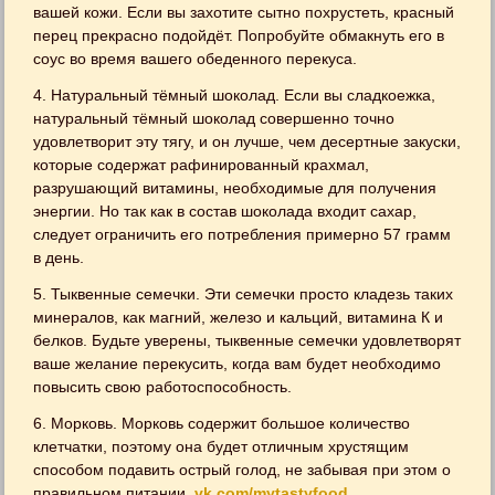
вашей кожи. Если вы захотите сытно похрустеть, красный
перец прекрасно подойдёт. Попробуйте обмакнуть его в
соус во время вашего обеденного перекуса.
4. Натуральный тёмный шоколад. Если вы сладкоежка,
натуральный тёмный шоколад совершенно точно
удовлетворит эту тягу, и он лучше, чем десертные закуски,
которые содержат рафинированный крахмал,
разрушающий витамины, необходимые для получения
энергии. Но так как в состав шоколада входит сахар,
следует ограничить его потребления примерно 57 грамм
в день.
5. Тыквенные семечки. Эти семечки просто кладезь таких
минералов, как магний, железо и кальций, витамина К и
белков. Будьте уверены, тыквенные семечки удовлетворят
ваше желание перекусить, когда вам будет необходимо
повысить свою работоспособность.
6. Морковь. Морковь содержит большое количество
клетчатки, поэтому она будет отличным хрустящим
способом подавить острый голод, не забывая при этом о
правильном питании.
vk.com/mytastyfood