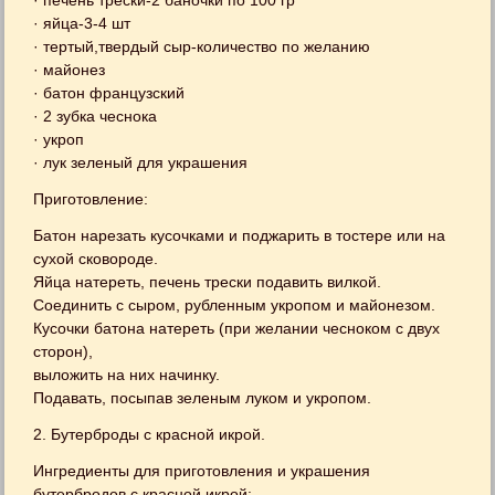
· печень трески-2 баночки по 100 гр
· яйца-3-4 шт
· тертый,твердый сыр-количество по желанию
· майонез
· батон французский
· 2 зубка чеснока
· укроп
· лук зеленый для украшения
Приготовление:
Батон нарезать кусочками и поджарить в тостере или на
сухой сковороде.
Яйца натереть, печень трески подавить вилкой.
Соединить с сыром, рубленным укропом и майонезом.
Кусочки батона натереть (при желании чесноком с двух
сторон),
выложить на них начинку.
Подавать, посыпав зеленым луком и укропом.
2. Бутерброды с красной икрой.
Ингредиенты для приготовления и украшения
бутербродов с красной икрой: