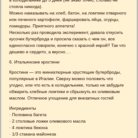
в холодильнике до 5 дней (не знаю точно, столько не
стояла никогда).
Можно намазывать на хлеб, батон, на ломтики отварного
или печеного картофеля, фаршировать яйца, огурцы,
помидоры. Приятного аппетита!
Несколько раз проводила эксперимент, давала откусить
кусочек бутерброда и просила сказать с чем он, все
единогласно говорили, конечно с красной икрой!! Так что
дешево и сердито, а вкусно….
6. Итальянские кростини
Кростини — это миниатюрные хрустящие бутерброды,
популярные в Италии. Сверху можно положить что
угодно, или что есть в холодильнике, только не забудьте
обжарить хлебные ломтики и сбрызнуть их оливковым
маслом. Отличное угощение для внезапных гостей
Ингредиенты
· Половина багета
· 2 столовые ложки оливкового масла
· 4 ломтика бекона
· 1/3 стакана майонеза