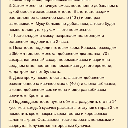
3. Затем молочно-яичную смесь постепенно добавляем к
сухой смеси и замешиваем тесто. В это тесто вводим
растопленное сливочное масло (40 г) и еще раз
вымешиваем. Муку больше не добавляем, а тесто будет
немного липнуть к рукам — это нормально.
4. Тесто кладем в миску, накрываем полотенцем и
оставляем подходить на 2 часа.
5. Пока тесто подходит, готовим крем. Крахмал разводим
в 350 мл теплого молока, добавляем два желтка, 70 г
сахара, ванильный сахар, перемешиваем и варим на
среднем огне, постоянно помешивая до того времени,
когда крем начнет булькать.
6. Даем крему немного остыть, а затем добавляем
размягченное сливочное масло (40 г) и слегка взбиваем,
в конце добавляем сок лимона и еще раз взбиваем
венчиком. Крем готов.
7. Подошедшее тесто нужно обмять, разделить его на 14
кусочков, каждый кусочек раскатать, отступив от края 3 см
поместить крем, накрыть крем тестом и хорошенько
залепить края. Оставшееся тесто нарезать полосками и
свернуть. Получаются интересные булочки.