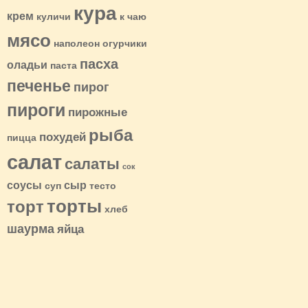
кура
крем
куличи
к чаю
мясо
наполеон
огурчики
пасха
оладьи
паста
печенье
пирог
пироги
пирожные
рыба
похудей
пицца
салат
салаты
сок
соусы
сыр
суп
тесто
торты
торт
хлеб
шаурма
яйца