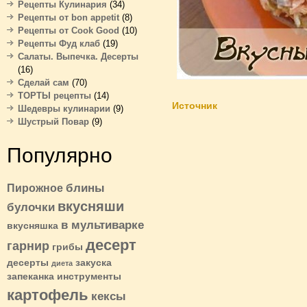
Рецепты Кулинария
(34)
Рецепты от bon appetit
(8)
Рецепты от Cook Good
(10)
Рецепты Фуд клаб
(19)
Салаты. Выпечка. Десерты
(16)
Сделай сам
(70)
ТОРТЫ рецепты
(14)
Источник
Шедевры кулинарии
(9)
Шустрый Повар
(9)
Популярно
блины
Пирожное
вкусняши
булочки
в мультиварке
вкусняшка
десерт
гарнир
грибы
десерты
закуска
диета
запеканка
инструменты
картофель
кексы