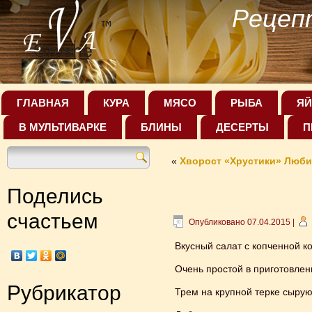
Рецеп
ГЛАВНАЯ
КУРА
МЯСО
РЫБА
ЯЙ
В МУЛЬТИВАРКЕ
БЛИНЫ
ДЕСЕРТЫ
П
«
Хворост «Хрустики» Люби
Поделись
счастьем
Опубликовано
07.04.2015
|
Вкусный салат с копченной к
Очень простой в приготовлен
Рубрикатор
Трем на крупной терке сырую