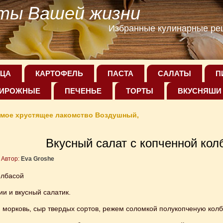
ты Вашей жизни
Избранные кулинарные рец
ЦА
КАРТОФЕЛЬ
ПАСТА
САЛАТЫ
П
ИРОЖНЫЕ
ПЕЧЕНЬЕ
ТОРТЫ
ВКУСНЯШИ
мое хрустящее лакомство Воздушный,
Вкусный салат с копченной кол
Автор:
Eva Groshe
олбасой
ии и вкусный салатик.
 морковь, сыр твердых сортов, режем соломкой полукопченую колб