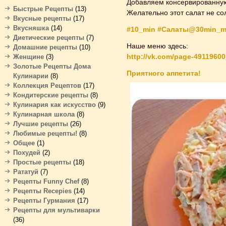
Добавляем консервированную 
Быстрые Рецепты
(13)
Желательно этот салат не сол
Вкусные рецепты
(17)
Вкусняшка
(14)
#10_min
#Салаты@30min_m
Диетические рецепты
(7)
Наше меню здесь:
Домашние рецепты
(10)
http://vk.com/page-4911960
Женщине
(3)
Золотые Рецепты Дома
Приятного аппетита!
Кулинарии
(8)
Коллекция Рецептов
(17)
Кондитерские рецепты
(8)
Кулинария как искусство
(9)
Кулинарная школа
(8)
Лучшие рецепты
(26)
Любимые рецепты!
(8)
Общее
(1)
Похудей
(2)
Простые рецепты
(18)
Рататуй
(7)
Рецепты Funny Chef
(8)
Рецепты Recepies
(14)
Рецепты Гурмания
(17)
Рецепты для мультиварки
(36)