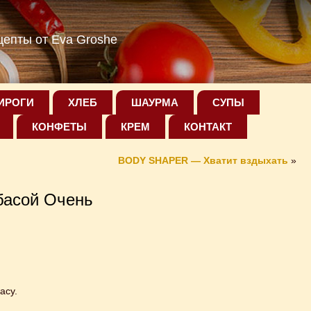
епты от Eva Groshe
ИРОГИ
ХЛЕБ
ШАУРМА
СУПЫ
КОНФЕТЫ
КРЕМ
КОНТАКТ
BODY SHAPER — Хватит вздыхать
»
басой Очень
асу.