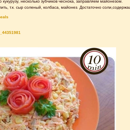
кукурузу, несколько зубчиков чеснока, заправляем майонезом.
ить, т.к. сыр соленый, колбаса, майонез. Достаточно соли,содержа
eals
0_44351981