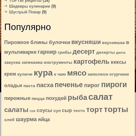
ТОРТЫ рецепты
(14)
Шедевры кулинарии
(9)
Шустрый Повар
(9)
Популярно
вкусняши
блины
булочки
в
Пирожное
вкусняшка
десерт
гарнир
мультиварке
грибы
десерты
диета
картофель
кексы
закуска
запеканка
инструменты
кура
мясо
крем
куличи
к чаю
наполеон
огурчики
пироги
печенье
пасха
пирог
оладьи
паста
салат
рыба
пирожные
похудей
пицца
торты
торт
салаты
соусы
сыр
суп
тесто
сок
шаурма
яйца
хлеб