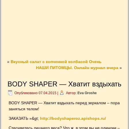
«
Вкусный салат с копченной колбасой Очень
НАШИ ПИТОМЦЫ. Онлайн журнал вчера
»
BODY SHAPER — Хватит вздыхать
Опубликовано
07.04.2015
|
Автор:
Eva Groshe
BODY SHAPER — Хватит вздыхать перед зеркалом – пора
заняться телом!
ЗАКАЗАТЬ »&gt;
http://bodyshaperoz.apishops.ru/
Стесняетесь лишнего веса? Что ж, в этом вы не одиноки –