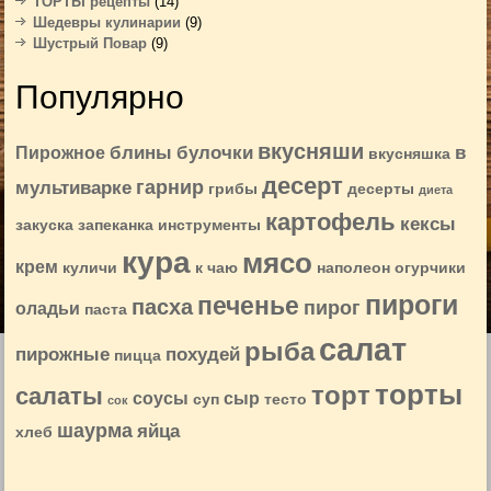
ТОРТЫ рецепты
(14)
Шедевры кулинарии
(9)
Шустрый Повар
(9)
Популярно
вкусняши
блины
булочки
в
Пирожное
вкусняшка
десерт
гарнир
мультиварке
грибы
десерты
диета
картофель
кексы
закуска
запеканка
инструменты
кура
мясо
крем
куличи
к чаю
наполеон
огурчики
пироги
печенье
пасха
пирог
оладьи
паста
салат
рыба
пирожные
похудей
пицца
торты
торт
салаты
соусы
сыр
суп
тесто
сок
шаурма
яйца
хлеб