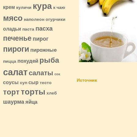
кура
крем
куличи
к чаю
мясо
наполеон
огурчики
пасха
оладьи
паста
печенье
пирог
пироги
пирожные
рыба
похудей
пицца
салат
салаты
сок
Источник
соусы
сыр
суп
тесто
торты
торт
хлеб
шаурма
яйца