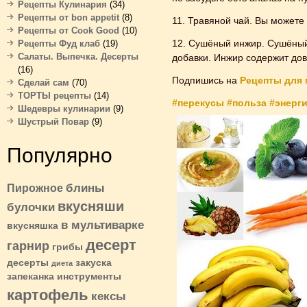
Рецепты Кулинария
(34)
Рецепты от bon appetit
(8)
11. Травяной чай. Вы можете 
Рецепты от Cook Good
(10)
12. Сушёный инжир. Сушёный 
Рецепты Фуд клаб
(19)
Салаты. Выпечка. Десерты
добавки. Инжир содержит дов
(16)
Подпишись на
Рецепты для
Сделай сам
(70)
ТОРТЫ рецепты
(14)
#перекусы
#польза
#энерг
Шедевры кулинарии
(9)
Шустрый Повар
(9)
Популярно
блины
Пирожное
вкусняши
булочки
в мультиварке
вкусняшка
десерт
гарнир
грибы
десерты
закуска
диета
запеканка
инструменты
картофель
кексы