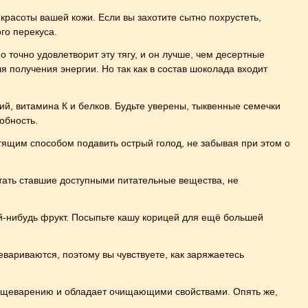
расоты вашей кожи. Если вы захотите сытно похрустеть,
го перекуса.
точно удовлетворит эту тягу, и он лучше, чем десертные
получения энергии. Но так как в состав шоколада входит
ций, витамина К и белков. Будьте уверены, тыквенные семечки
обность.
тящим способом подавить острый голод, не забывая при этом о
тать ставшие доступными питательные вещества, не
ой-нибудь фрукт. Посыпьте кашу корицей для ещё большей
вариваются, поэтому вы чувствуете, как заряжаетесь
 пищеварению и обладает очищающими свойствами. Опять же,