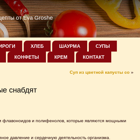
епты от Eva Groshe
ИРОГИ
ХЛЕБ
ШАУРМА
СУПЫ
КОНФЕТЫ
КРЕМ
КОНТАКТ
Суп из цветной капусты со
»
ые снабдят
ком флавоноидов и полифенолов, которые являются мощными
яное давление и сердечную деятельность организма.