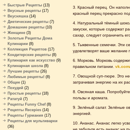
Быстрые Рецепты
(13)
3. Красный перец. Он наполн
Вкусные рецепты
(17)
красный перец прекрасно под
Вкусняшка
(14)
Диетические рецепты
(7)
4. Натуральный тёмный шокол
Домашние рецепты
(10)
закуски, которые содержат р
Женщине
(3)
сахар, следует ограничить е
Золотые Рецепты Дома
Кулинарии
(8)
5. Тыквенные семечки. Эти се
Коллекция Рецептов
(17)
удовлетворят ваше желание п
Кондитерские рецепты
(8)
Кулинария как искусство
(9)
6. Морковь. Морковь содержи
Кулинарная школа
(8)
правильном питании.
vk.com
Лучшие рецепты
(26)
7. Овощной суп-пюре. Это не
Любимые рецепты!
(8)
затрачивая энергию на их р
Общее
(1)
Похудей
(2)
8. Овсяная каша. Попробуйте
Простые рецепты
(18)
пользы и аромата.
Рататуй
(7)
Рецепты Funny Chef
(8)
9. Зелёный салат. Зелёные о
Рецепты Recepies
(14)
энергией.
Рецепты Гурмания
(17)
Рецепты для мультиварки
10. Ананас. Ананас легко у
(36)
не забудьте есть ананас на п