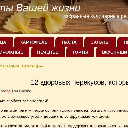
ты Вашей жизни
Избранные кулинарные рец
ЦА
КАРТОФЕЛЬ
ПАСТА
САЛАТЫ
П
ИРОЖНЫЕ
ПЕЧЕНЬЕ
ТОРТЫ
ВКУСНЯШИ
пта: Ольга Штольц) —
12 здоровых перекусов, котор
Автор:
Eva Groshe
ые снабдят вас энергией!
ого витаминов и минералов, они также являются богатым источни
 есть их каждое утро и добавлять во фруктовые коктейли.
сточников калия, который помогает поддерживать нормальное кров