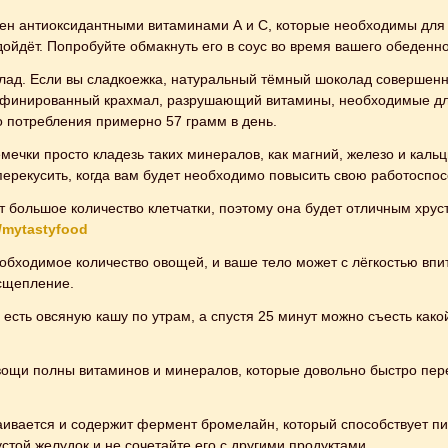
ен антиоксидантными витаминами А и С, которые необходимы для к
ойдёт. Попробуйте обмакнуть его в соус во время вашего обеденно
ад. Если вы сладкоежка, натуральный тёмный шоколад совершенно 
афинированный крахмал, разрушающий витамины, необходимые для 
го потребления примерно 57 грамм в день.
мечки просто кладезь таких минералов, как магний, железо и каль
ерекусить, когда вам будет необходимо повысить свою работоспос
т большое количество клетчатки, поэтому она будет отличным хрус
/mytastyfood
обходимое количество овощей, и ваше тело может с лёгкостью впи
асщепление.
 есть овсяную кашу по утрам, а спустя 25 минут можно съесть как
вощи полны витаминов и минералов, которые довольно быстро пере
сваивается и содержит фермент бромелайн, который способствует
устой желудок и не сочетайте его с другими продуктами.