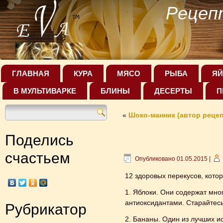
Рецеп
ГЛАВНАЯ
КУРА
МЯСО
РЫБА
ЯЙ
В МУЛЬТИВАРКЕ
БЛИНЫ
ДЕСЕРТЫ
П
«
Шоко-манник (автор реце
Поделись
счастьем
Опубликовано
01.05.2015
|
12 здоровых перекусов, котор
1. Яблоки. Они содержат мн
антиоксидантами. Старайтесь
Рубрикатор
2. Бананы. Один из лучших и