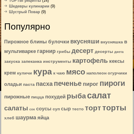
ТОРТЫ рецепты
(14)
Шедевры кулинарии
(9)
Шустрый Повар
(9)
Популярно
вкусняши
блины
булочки
в
Пирожное
вкусняшка
десерт
гарнир
мультиварке
грибы
десерты
диета
картофель
кексы
закуска
запеканка
инструменты
кура
мясо
крем
куличи
к чаю
наполеон
огурчики
пироги
печенье
пасха
пирог
оладьи
паста
салат
рыба
пирожные
похудей
пицца
торты
торт
салаты
соусы
сыр
суп
тесто
сок
шаурма
яйца
хлеб