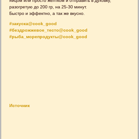
яйцом или просто желтком и отправить в духовку,
разогретую до 200 гр, на 25-30 минут.
Быстро и эффектно, а так же вкусно.
#закуска@cook_good
#бездрожжевое_тесто@cook_good
#рыба_морепродукты@cook_good
Источник