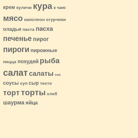
кура
крем
куличи
к чаю
мясо
наполеон
огурчики
пасха
оладьи
паста
печенье
пирог
пироги
пирожные
рыба
похудей
пицца
салат
салаты
сок
соусы
сыр
суп
тесто
торты
торт
хлеб
шаурма
яйца