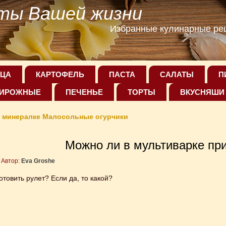
ты Вашей жизни
Избранные кулинарные рец
ЦА
КАРТОФЕЛЬ
ПАСТА
САЛАТЫ
П
ИРОЖНЫЕ
ПЕЧЕНЬЕ
ТОРТЫ
ВКУСНЯШИ
 минералке Малосольные огурчики
Можно ли в мультиварке при
Автор:
Eva Groshe
товить рулет? Если да, то какой?