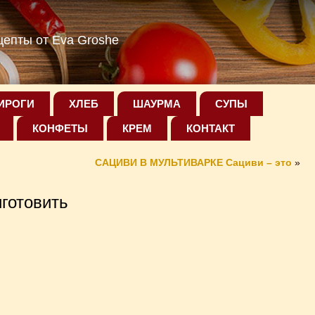
епты от Eva Groshe
ИРОГИ
ХЛЕБ
ШАУРМА
СУПЫ
КОНФЕТЫ
КРЕМ
КОНТАКТ
САЦИВИ В МУЛЬТИВАРКЕ Сациви – это
»
готовить