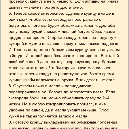
проверяю, капнув в него немного. Если активно начинает
шипеть — значит прогрето достаточно.
6. Теперь самое интересное. Сдвиньте курицу в чаше в
один край, чтобы было свободно пространство с
йогуртом, в него мы будем обмакивать голени. Достаём
одну ножку, рукой снимаем лишний йогурт. Обваливаем
щедро в панировке. Я просто кладу голень на подушку из
сухарей и муки и посыпаю сверху, прихлопывая ладонью.
7. Теперь осторожно обтряхиваем курицу, снова опускаем
в йогурт. И второй раз обваливаем в панировке. Вот такой
двойной способ даст плотную хорошую корочку. Дальше
маленькая хитрость. Чтобы корочка хрустела сильнее,
готовые голени кладут на решетку на час. За это время
курица как бы подсыхает снаружи. Я так делать не стал.
8. Опускаем ножку в масло и периодически
переворачиваем её. Доводя до золотистого цвета. Если
сковорода большая, можно обжаривать сразу по 2–4
ножки. Но я люблю контролировать процесс, и мне
удобнее по одной, да и масла уходит меньше. Плюс
кухня не так наполняется запахом масла.
9. Готовую курицу выкладываем на бумажные полотенца.
Нам нужно, чтобы лишний жир уходил. Как только вышла