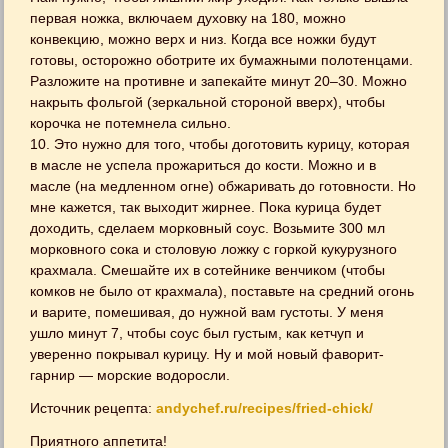
первая ножка, включаем духовку на 180, можно
конвекцию, можно верх и низ. Когда все ножки будут
готовы, осторожно оботрите их бумажными полотенцами.
Разложите на противне и запекайте минут 20–30. Можно
накрыть фольгой (зеркальной стороной вверх), чтобы
корочка не потемнела сильно.
10. Это нужно для того, чтобы доготовить курицу, которая
в масле не успела прожариться до кости. Можно и в
масле (на медленном огне) обжаривать до готовности. Но
мне кажется, так выходит жирнее. Пока курица будет
доходить, сделаем морковный соус. Возьмите 300 мл
морковного сока и столовую ложку с горкой кукурузного
крахмала. Смешайте их в сотейнике венчиком (чтобы
комков не было от крахмала), поставьте на средний огонь
и варите, помешивая, до нужной вам густоты. У меня
ушло минут 7, чтобы соус был густым, как кетчуп и
уверенно покрывал курицу. Ну и мой новый фаворит-
гарнир — морские водоросли.
Источник рецепта:
andychef.ru/recipes/fried-chick/
Приятного аппетита!