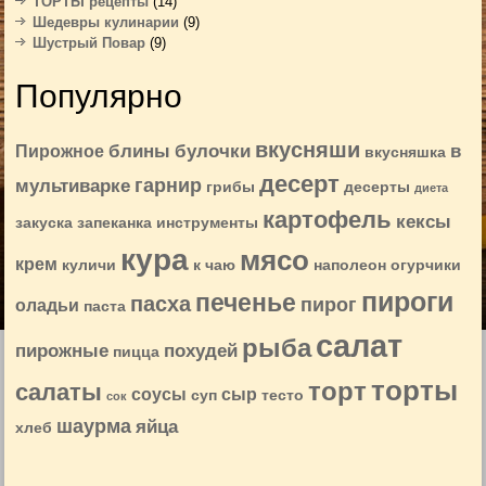
ТОРТЫ рецепты
(14)
Шедевры кулинарии
(9)
Шустрый Повар
(9)
Популярно
вкусняши
блины
булочки
в
Пирожное
вкусняшка
десерт
гарнир
мультиварке
грибы
десерты
диета
картофель
кексы
закуска
запеканка
инструменты
кура
мясо
крем
куличи
к чаю
наполеон
огурчики
пироги
печенье
пасха
пирог
оладьи
паста
салат
рыба
пирожные
похудей
пицца
торты
торт
салаты
соусы
сыр
суп
тесто
сок
шаурма
яйца
хлеб