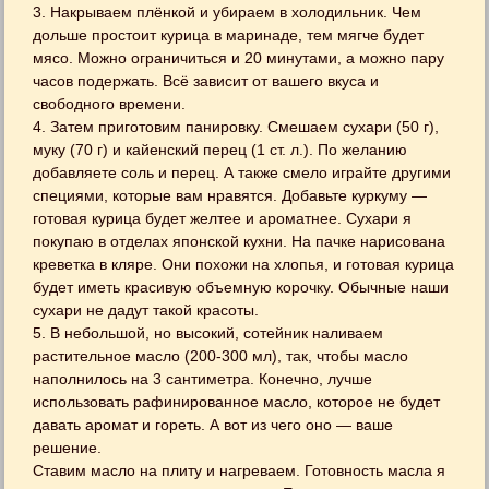
3. Накрываем плёнкой и убираем в холодильник. Чем
дольше простоит курица в маринаде, тем мягче будет
мясо. Можно ограничиться и 20 минутами, а можно пару
часов подержать. Всё зависит от вашего вкуса и
свободного времени.
4. Затем приготовим панировку. Смешаем сухари (50 г),
муку (70 г) и кайенский перец (1 ст. л.). По желанию
добавляете соль и перец. А также смело играйте другими
специями, которые вам нравятся. Добавьте куркуму —
готовая курица будет желтее и ароматнее. Сухари я
покупаю в отделах японской кухни. На пачке нарисована
креветка в кляре. Они похожи на хлопья, и готовая курица
будет иметь красивую объемную корочку. Обычные наши
сухари не дадут такой красоты.
5. В небольшой, но высокий, сотейник наливаем
растительное масло (200-300 мл), так, чтобы масло
наполнилось на 3 сантиметра. Конечно, лучше
использовать рафинированное масло, которое не будет
давать аромат и гореть. А вот из чего оно — ваше
решение.
Ставим масло на плиту и нагреваем. Готовность масла я