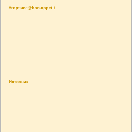
#горячее@bon.appetit
Источник