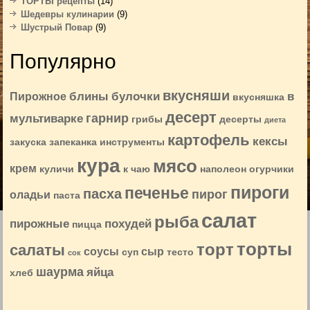
ТОРТЫ рецепты
(14)
Шедевры кулинарии
(9)
Шустрый Повар
(9)
Популярно
вкусняши
блины
булочки
в
Пирожное
вкусняшка
десерт
гарнир
мультиварке
грибы
десерты
диета
картофель
кексы
закуска
запеканка
инструменты
кура
мясо
крем
куличи
к чаю
наполеон
огурчики
пироги
печенье
пасха
пирог
оладьи
паста
салат
рыба
пирожные
похудей
пицца
торты
торт
салаты
соусы
сыр
суп
тесто
сок
шаурма
яйца
хлеб