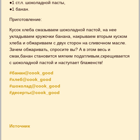
●1 ст.л. шоколадной пасты,
●1 банан.
Приготовление:
Кусок хлеба смазываем шоколадной пастой, на нее
укладываем кружочки банана, накрываем вторым куском
хлеба и обжариваем с двух сторон на сливочном масле.
Зачем обжаривать, спросите вы? А в этом весь и
смак,банан становится мягким податливым,скрещивается
с шоколадной пастой и наступает блаженств!
#банан@cook_good
#хлеб@cook_good
#шоколад@cook_good
#десерты@cook_good
Источник