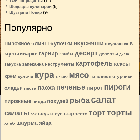
ТОРТЫ рецепты
(14)
Шедевры кулинарии
(9)
Шустрый Повар
(9)
Популярно
вкусняши
блины
булочки
в
Пирожное
вкусняшка
десерт
гарнир
мультиварке
грибы
десерты
диета
картофель
кексы
закуска
запеканка
инструменты
кура
мясо
крем
куличи
к чаю
наполеон
огурчики
пироги
печенье
пасха
пирог
оладьи
паста
салат
рыба
пирожные
похудей
пицца
торты
торт
салаты
соусы
сыр
суп
тесто
сок
шаурма
яйца
хлеб