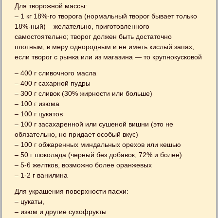
Для творожной массы:
– 1 кг 18%-го творога (нормальный творог бывает только
18%-ный) – желательно, приготовленного
самостоятельно; творог должен быть достаточно
плотным, в меру однородным и не иметь кислый запах;
если творог с рынка или из магазина — то крупнокусковой
– 400 г сливочного масла
– 400 г сахарной пудры
– 300 г сливок (30% жирности или больше)
– 100 г изюма
– 100 г цукатов
– 100 г засахаренной или сушеной вишни (это не
обязательно, но придает особый вкус)
– 100 г обжаренных миндальных орехов или кешью
– 50 г шоколада (черный без добавок, 72% и более)
– 5-6 желтков, возможно более оранжевых
– 1-2 г ванилина
Для украшения поверхности пасхи:
– цукаты,
– изюм и другие сухофрукты