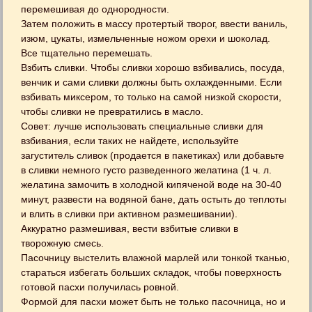
перемешивая до однородности.
Затем положить в массу протертый творог, ввести ваниль,
изюм, цукаты, измельченные ножом орехи и шоколад.
Все тщательно перемешать.
Взбить сливки. Чтобы сливки хорошо взбивались, посуда,
венчик и сами сливки должны быть охлажденными. Если
взбивать миксером, то только на самой низкой скорости,
чтобы сливки не превратились в масло.
Совет: лучше использовать специальные сливки для
взбивания, если таких не найдете, используйте
загуститель сливок (продается в пакетиках) или добавьте
в сливки немного густо разведенного желатина (1 ч. л.
желатина замочить в холодной кипяченой воде на 30-40
минут, развести на водяной бане, дать остыть до теплоты
и влить в сливки при активном размешивании).
Аккуратно размешивая, вести взбитые сливки в
творожную смесь.
Пасочницу выстелить влажной марлей или тонкой тканью,
стараться избегать больших складок, чтобы поверхность
готовой пасхи получилась ровной.
Формой для пасхи может быть не только пасочница, но и