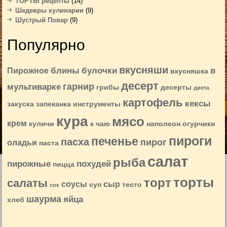
ТОРТЫ рецепты
(14)
Шедевры кулинарии
(9)
Шустрый Повар
(9)
Популярно
вкусняши
блины
булочки
в
Пирожное
вкусняшка
десерт
гарнир
мультиварке
грибы
десерты
диета
картофель
кексы
закуска
запеканка
инструменты
кура
мясо
крем
куличи
к чаю
наполеон
огурчики
пироги
печенье
пасха
пирог
оладьи
паста
салат
рыба
пирожные
похудей
пицца
торты
торт
салаты
соусы
сыр
суп
тесто
сок
шаурма
яйца
хлеб