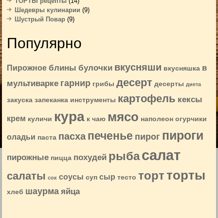
ТОРТЫ рецепты
(14)
Шедевры кулинарии
(9)
Шустрый Повар
(9)
Популярно
вкусняши
блины
булочки
в
Пирожное
вкусняшка
десерт
гарнир
мультиварке
грибы
десерты
диета
картофель
кексы
закуска
запеканка
инструменты
кура
мясо
крем
куличи
к чаю
наполеон
огурчики
пироги
печенье
пасха
пирог
оладьи
паста
салат
рыба
пирожные
похудей
пицца
торты
торт
салаты
соусы
сыр
суп
тесто
сок
шаурма
яйца
хлеб