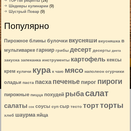
ТОРТЫ рецепты
(14)
Шедевры кулинарии
(9)
Шустрый Повар
(9)
Популярно
вкусняши
блины
булочки
в
Пирожное
вкусняшка
десерт
гарнир
мультиварке
грибы
десерты
диета
картофель
кексы
закуска
запеканка
инструменты
кура
мясо
крем
куличи
к чаю
наполеон
огурчики
пироги
печенье
пасха
пирог
оладьи
паста
салат
рыба
пирожные
похудей
пицца
торты
торт
салаты
соусы
сыр
суп
тесто
сок
шаурма
яйца
хлеб