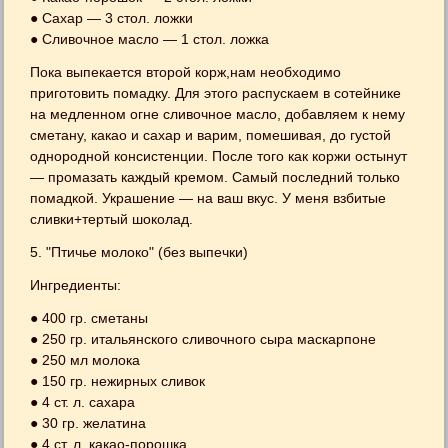
● Сахар — 3 стол. ложки
● Сливочное масло — 1 стол. ложка
Пока выпекается второй корж,нам необходимо
приготовить помадку. Для этого распускаем в сотейнике
на медленном огне сливочное масло, добавляем к нему
сметану, какао и сахар и варим, помешивая, до густой
однородной консистенции. После того как коржи остынут
— промазать каждый кремом. Самый последний только
помадкой. Украшение — на ваш вкус. У меня взбитые
сливки+тертый шоколад.
5. "Птичье молоко" (без выпечки)
Ингредиенты:
● 400 гр. сметаны
● 250 гр. итальянского сливочного сыра маскарпоне
● 250 мл молока
● 150 гр. нежирных сливок
● 4 ст. л. сахара
● 30 гр. желатина
● 4 ст. л. какао-порошка