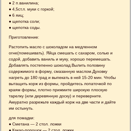
● 2 п.ванилина;
● 4,5ст.л. муки с горкой;
● 6 яиц;
● щепотка соли;
● щепотка соды.
Приготовление:
Растопить масло с шоколадом на медленном
огне(помешивать). Яйца смешать с сахаром, солью и
содой, добавить ваниль и муку, хорошо перемешать.
Добавлять постепенно шоколад.Вылить половину
содержимого в форму, смазанную маслом.Духовку
нагреть до 180 град и выпекать в ней 15-20 мин. Чтобы
вытащить корж из формы, пройдитесь лопаточкой по
краям формы, плотно прижмите широкую плоскую
тарелку (или деревянную доску) и переверните.
Аккуратно разрежьте каждый корж на две части и дайте
им остынуть.
для помадки:
● Сметана — 2 стол. ложки
● Какао-порошок — 2 стол. ложки