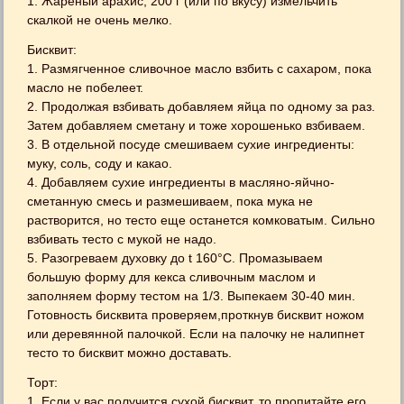
1. Жареный арахис, 200 г (или по вкусу) измельчить
скалкой не очень мелко.
Бисквит:
1. Размягченное сливочное масло взбить с сахаром, пока
масло не побелеет.
2. Продолжая взбивать добавляем яйца по одному за раз.
Затем добавляем сметану и тоже хорошенько взбиваем.
3. В отдельной посуде смешиваем сухие ингредиенты:
муку, соль, соду и какао.
4. Добавляем сухие ингредиенты в масляно-яйчно-
сметанную смесь и размешиваем, пока мука не
растворится, но тесто еще останется комковатым. Сильно
взбивать тесто с мукой не надо.
5. Разогреваем духовку до t 160°C. Промазываем
большую форму для кекса сливочным маслом и
заполняем форму тестом на 1/3. Выпекаем 30-40 мин.
Готовность бисквита проверяем,проткнув бисквит ножом
или деревянной палочкой. Если на палочку не налипнет
тесто то бисквит можно доставать.
Торт:
1. Если у вас получится сухой бисквит, то пропитайте его