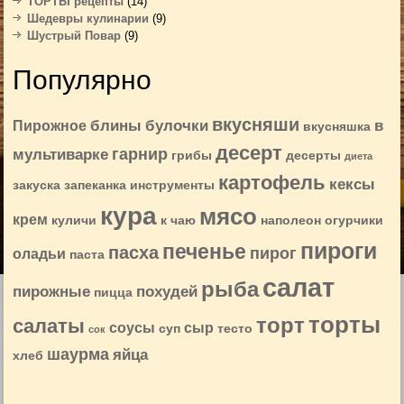
ТОРТЫ рецепты
(14)
Шедевры кулинарии
(9)
Шустрый Повар
(9)
Популярно
вкусняши
блины
булочки
в
Пирожное
вкусняшка
десерт
гарнир
мультиварке
грибы
десерты
диета
картофель
кексы
закуска
запеканка
инструменты
кура
мясо
крем
куличи
к чаю
наполеон
огурчики
пироги
печенье
пасха
пирог
оладьи
паста
салат
рыба
пирожные
похудей
пицца
торты
торт
салаты
соусы
сыр
суп
тесто
сок
шаурма
яйца
хлеб