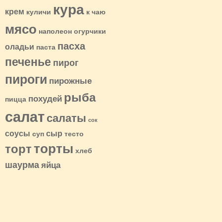
кура
крем
куличи
к чаю
мясо
наполеон
огурчики
пасха
оладьи
паста
печенье
пирог
пироги
пирожные
рыба
похудей
пицца
салат
салаты
сок
соусы
сыр
суп
тесто
торты
торт
хлеб
шаурма
яйца