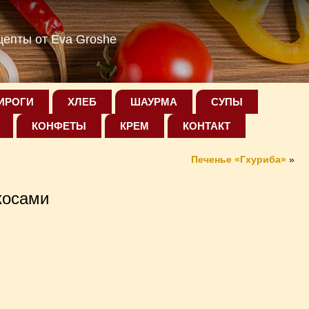
епты от Eva Groshe
ИРОГИ
ХЛЕБ
ШАУРМА
СУПЫ
КОНФЕТЫ
КРЕМ
КОНТАКТ
Печенье «Гхуриба»
»
косами