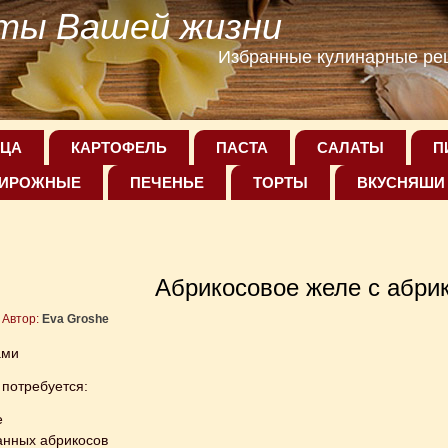
ты Вашей жизни
Избранные кулинарные рец
ЦА
КАРТОФЕЛЬ
ПАСТА
САЛАТЫ
П
ИРОЖНЫЕ
ПЕЧЕНЬЕ
ТОРТЫ
ВКУСНЯШИ
Абрикосовое желе с абри
Автор:
Eva Groshe
ами
 потребуется:
е
ванных абрикосов