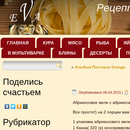
Рецеп
ГЛАВНАЯ
КУРА
МЯСО
РЫБА
ЯЙ
В МУЛЬТИВАРКЕ
БЛИНЫ
ДЕСЕРТЫ
П
«
Альбом Постные блюда
Поделись
счастьем
Опубликовано
06.04.2015
|
Абрикосовое желе с абрикос
Все просто!) на 2 порции вам
Рубрикатор
1 упаковка абрикосового жел
1 банка( 320 гр) консервиро