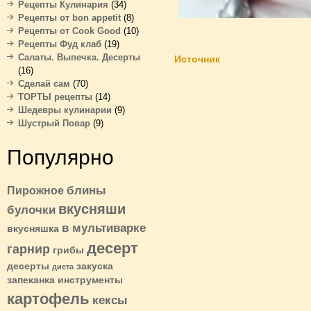
Рецепты Кулинария
(34)
Рецепты от bon appetit
(8)
Рецепты от Cook Good
(10)
Рецепты Фуд клаб
(19)
Салаты. Выпечка. Десерты
Источник
(16)
Сделай сам
(70)
ТОРТЫ рецепты
(14)
Шедевры кулинарии
(9)
Шустрый Повар
(9)
Популярно
блины
Пирожное
вкусняши
булочки
в мультиварке
вкусняшка
десерт
гарнир
грибы
десерты
закуска
диета
запеканка
инструменты
картофель
кексы