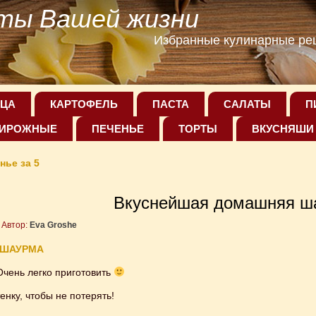
ты Вашей жизни
Избранные кулинарные рец
ЦА
КАРТОФЕЛЬ
ПАСТА
САЛАТЫ
П
ИРОЖНЫЕ
ПЕЧЕНЬЕ
ТОРТЫ
ВКУСНЯШИ
нье за 5
Вкуснейшая домашняя ш
Автор:
Eva Groshe
 ШАУРМА
Очень легко приготовить
енку, чтобы не потерять!