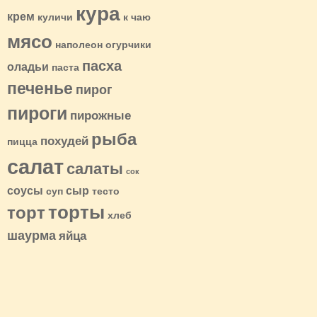
кура
крем
куличи
к чаю
мясо
наполеон
огурчики
пасха
оладьи
паста
печенье
пирог
пироги
пирожные
рыба
похудей
пицца
салат
салаты
сок
соусы
сыр
суп
тесто
торты
торт
хлеб
шаурма
яйца