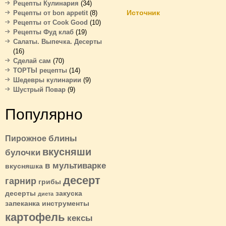
Рецепты Кулинария
(34)
Источник
Рецепты от bon appetit
(8)
Рецепты от Cook Good
(10)
Рецепты Фуд клаб
(19)
Салаты. Выпечка. Десерты
(16)
Сделай сам
(70)
ТОРТЫ рецепты
(14)
Шедевры кулинарии
(9)
Шустрый Повар
(9)
Популярно
блины
Пирожное
вкусняши
булочки
в мультиварке
вкусняшка
десерт
гарнир
грибы
десерты
закуска
диета
запеканка
инструменты
картофель
кексы