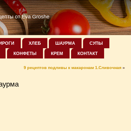
епты от Eva Groshe
ИРОГИ
ХЛЕБ
ШАУРМА
СУПЫ
КОНФЕТЫ
КРЕМ
КОНТАКТ
9 рецептов подливы к макаронам 1.Сливочная
»
аурма