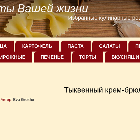
ты Вашей жизни
Избранные кулинарные рец
ЦА
КАРТОФЕЛЬ
ПАСТА
САЛАТЫ
П
ИРОЖНЫЕ
ПЕЧЕНЬЕ
ТОРТЫ
ВКУСНЯШИ
Тыквенный крем-брю
Автор:
Eva Groshe