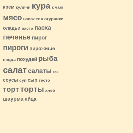
кура
крем
куличи
к чаю
мясо
наполеон
огурчики
пасха
оладьи
паста
печенье
пирог
пироги
пирожные
рыба
похудей
пицца
салат
салаты
сок
соусы
сыр
суп
тесто
торты
торт
хлеб
шаурма
яйца