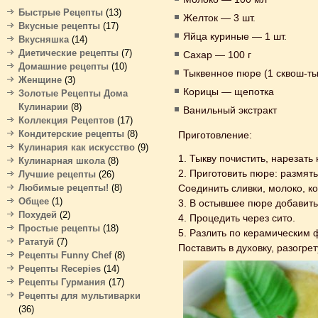
Быстрые Рецепты
(13)
Желток — 3 шт.
Вкусные рецепты
(17)
Яйца куриные — 1 шт.
Вкусняшка
(14)
Диетические рецепты
(7)
Сахар — 100 г
Домашние рецепты
(10)
Тыквенное пюре (1 сквош-ты
Женщине
(3)
Корицы — щепотка
Золотые Рецепты Дома
Кулинарии
(8)
Ванильный экстракт
Коллекция Рецептов
(17)
Кондитерские рецепты
(8)
Приготовление:
Кулинария как искусство
(9)
1. Тыкву почистить, нарезать 
Кулинарная школа
(8)
2. Приготовить пюре: размят
Лучшие рецепты
(26)
Любимые рецепты!
(8)
Соединить сливки, молоко, ко
Общее
(1)
3. В остывшее пюре добавить
Похудей
(2)
4. Процедить через сито.
Простые рецепты
(18)
5. Разлить по керамическим 
Рататуй
(7)
Поставить в духовку, разогрет
Рецепты Funny Chef
(8)
Рецепты Recepies
(14)
Рецепты Гурмания
(17)
Рецепты для мультиварки
(36)