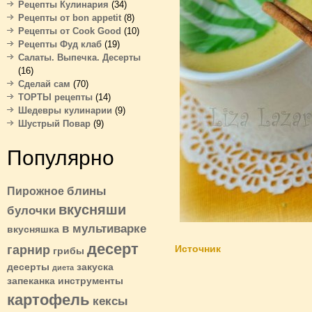
Рецепты Кулинария
(34)
Рецепты от bon appetit
(8)
Рецепты от Cook Good
(10)
Рецепты Фуд клаб
(19)
Салаты. Выпечка. Десерты
(16)
Сделай сам
(70)
ТОРТЫ рецепты
(14)
Шедевры кулинарии
(9)
Шустрый Повар
(9)
Популярно
блины
Пирожное
вкусняши
булочки
в мультиварке
вкусняшка
десерт
гарнир
Источник
грибы
десерты
закуска
диета
запеканка
инструменты
картофель
кексы