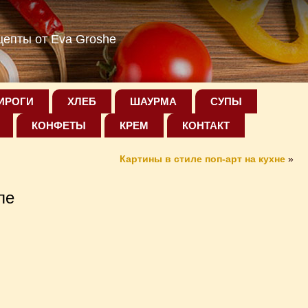
епты от Eva Groshe
ИРОГИ
ХЛЕБ
ШАУРМА
СУПЫ
КОНФЕТЫ
КРЕМ
КОНТАКТ
Картины в стиле поп-арт на кухне
»
ле