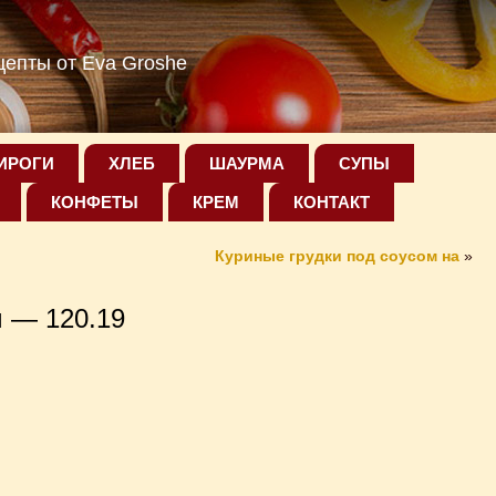
епты от Eva Groshe
ИРОГИ
ХЛЕБ
ШАУРМА
СУПЫ
КОНФЕТЫ
КРЕМ
КОНТАКТ
Куриные грудки под соусом на
»
м — 120.19