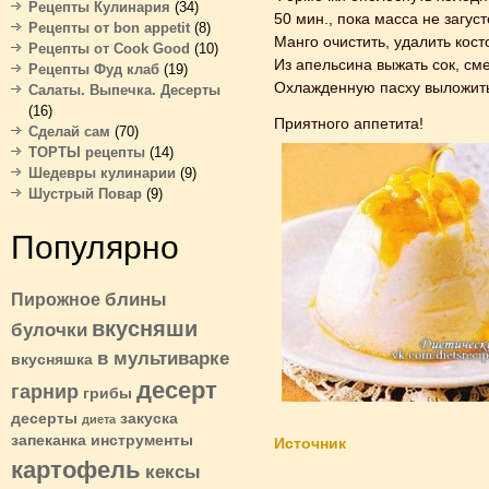
Рецепты Кулинария
(34)
50 мин., пока масса не загуст
Рецепты от bon appetit
(8)
Манго очистить, удалить кост
Рецепты от Cook Good
(10)
Из апельсина выжать сок, сме
Рецепты Фуд клаб
(19)
Охлажденную пасху выложить 
Салаты. Выпечка. Десерты
(16)
Приятного аппетита!
Сделай сам
(70)
ТОРТЫ рецепты
(14)
Шедевры кулинарии
(9)
Шустрый Повар
(9)
Популярно
блины
Пирожное
вкусняши
булочки
в мультиварке
вкусняшка
десерт
гарнир
грибы
десерты
закуска
диета
запеканка
инструменты
Источник
картофель
кексы