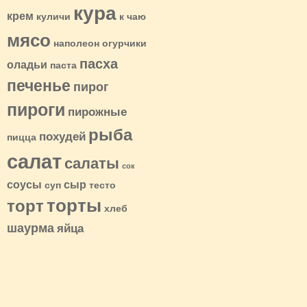
кура
крем
куличи
к чаю
мясо
наполеон
огурчики
пасха
оладьи
паста
печенье
пирог
пироги
пирожные
рыба
похудей
пицца
салат
салаты
сок
соусы
сыр
суп
тесто
торты
торт
хлеб
шаурма
яйца