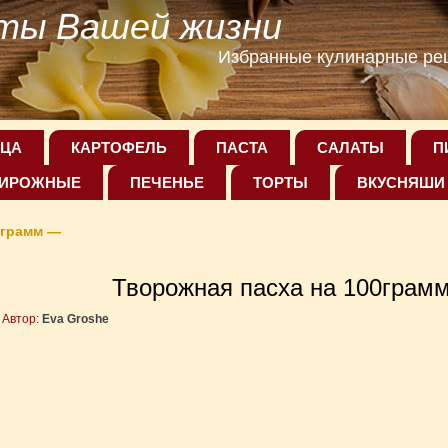
ты Вашей жизни
Избранные кулинарные рец
ЦА
КАРТОФЕЛЬ
ПАСТА
САЛАТЫ
П
ИРОЖНЫЕ
ПЕЧЕНЬЕ
ТОРТЫ
ВКУСНЯШИ
0грамм —
Творожная пасха на 100грам
Автор:
Eva Groshe