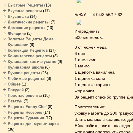
Быстрые Рецепты
(13)
Вкусные рецепты
(17)
Б/Ж/У — 4.04/3.56/17.62
Вкусняшка
(14)
Диетические рецепты
(7)
Домашние рецепты
(10)
Ингредиенты:
Женщине
(3)
500 мл молока
Золотые Рецепты Дома
Кулинарии
(8)
8 ст. ложек меда
Коллекция Рецептов
(17)
6 яиц
Кондитерские рецепты
(8)
1 апельсин
Кулинария как искусство
(9)
1 манго
Кулинарная школа
(8)
1 щепотка ванилина
Лучшие рецепты
(26)
1 щепотка соли
Любимые рецепты!
(8)
Общее
(1)
1 щепотка корицы
Похудей
(2)
Формочки
Простые рецепты
(18)
За рецепт спасибо группе Ди
Рататуй
(7)
Рецепты Funny Chef
(8)
Приготовление:
Рецепты Recepies
(14)
уховку нагреть до 200 градус
Рецепты Гурмания
(17)
Влить молоко в кастрюлю, доб
Рецепты для мультиварки
Яйца взбить, влить охлажден
(36)
Формочки ополоснуть холодно