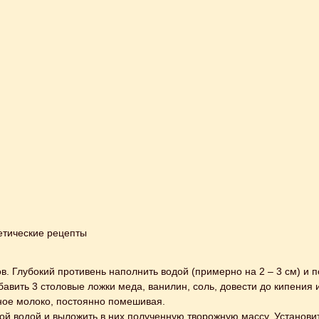
етические рецепты
ов. Глубокий противень наполнить водой (примерно на 2 – 3 см) и по
авить 3 столовые ложки меда, ванилин, соль, довести до кипения и
ное молоко, постоянно помешивая.
й водой и выложить в них полученную творожную массу. Установить