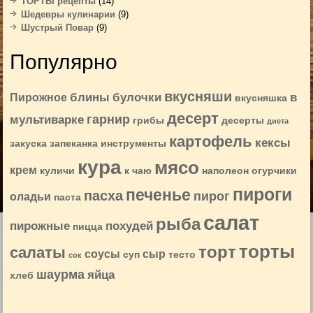
ТОРТЫ рецепты
(14)
Шедевры кулинарии
(9)
Шустрый Повар
(9)
Популярно
вкусняши
блины
булочки
в
Пирожное
вкусняшка
десерт
гарнир
мультиварке
грибы
десерты
диета
картофель
кексы
закуска
запеканка
инструменты
кура
мясо
крем
куличи
к чаю
наполеон
огурчики
пироги
печенье
пасха
пирог
оладьи
паста
салат
рыба
пирожные
похудей
пицца
торты
торт
салаты
соусы
сыр
суп
тесто
сок
шаурма
яйца
хлеб