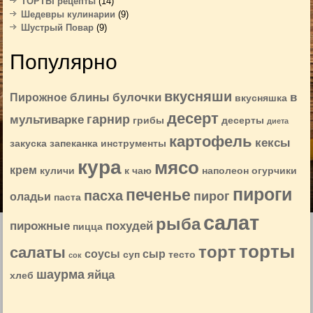
ТОРТЫ рецепты
(14)
Шедевры кулинарии
(9)
Шустрый Повар
(9)
Популярно
вкусняши
блины
булочки
в
Пирожное
вкусняшка
десерт
гарнир
мультиварке
грибы
десерты
диета
картофель
кексы
закуска
запеканка
инструменты
кура
мясо
крем
куличи
к чаю
наполеон
огурчики
пироги
печенье
пасха
пирог
оладьи
паста
салат
рыба
пирожные
похудей
пицца
торты
торт
салаты
соусы
сыр
суп
тесто
сок
шаурма
яйца
хлеб