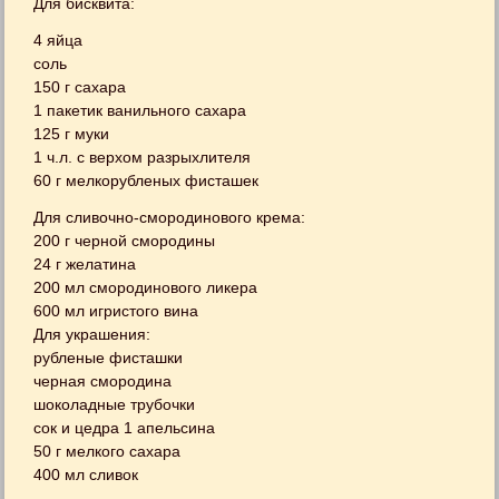
Для бисквита:
4 яйца
соль
150 г сахара
1 пакетик ванильного сахара
125 г муки
1 ч.л. с верхом разрыхлителя
60 г мелкорубленых фисташек
Для сливочно-смородинового крема:
200 г черной смородины
24 г желатина
200 мл смородинового ликера
600 мл игристого вина
Для украшения:
рубленые фисташки
черная смородина
шоколадные трубочки
сок и цедра 1 апельсина
50 г мелкого сахара
400 мл сливок