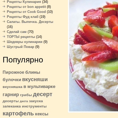
Рецепты Кулинария
(34)
Рецепты от bon appetit
(8)
Рецепты от Cook Good
(10)
Рецепты Фуд клаб
(19)
Салаты. Выпечка. Десерты
(16)
Сделай сам
(70)
ТОРТЫ рецепты
(14)
Шедевры кулинарии
(9)
Шустрый Повар
(9)
Популярно
блины
Пирожное
вкусняши
булочки
в мультиварке
вкусняшка
десерт
гарнир
грибы
десерты
закуска
диета
запеканка
инструменты
картофель
кексы