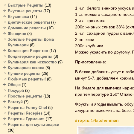
Быстрые Рецепты
(13)
1 ч.л. белого винного уксуса
Вкусные рецепты
(17)
1 ст. мелкого сахарного песка
Вкусняшка
(14)
3 ч.л. крахмала
Диетические рецепты
(7)
200г. жирных сливок 38% (ох
Домашние рецепты
(10)
2 ч.л. сахарной пудры с вани
Женщине
(3)
Золотые Рецепты Дома
2 шт. киви
Кулинарии
(8)
200г. клубники
Коллекция Рецептов
(17)
Можно украсить по другому. 
Кондитерские рецепты
(8)
Приготовление:
Кулинария как искусство
(9)
Кулинарная школа
(8)
В белки добавить уксус и взб
Лучшие рецепты
(26)
минут 5-7, добавляем крахмал
Любимые рецепты!
(8)
Общее
(1)
На бумаге для выпечки нарис
Похудей
(2)
при температуре 150* Отключи
Простые рецепты
(18)
Рататуй
(7)
Фрукты и ягоды вымыть, обсуш
Рецепты Funny Chef
(8)
аккуратно выложить на безе. 
Рецепты Recepies
(14)
Рецепты Гурмания
(17)
#торты@kitchenman
Рецепты для мультиварки
(36)