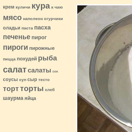
кура
крем
куличи
к чаю
мясо
наполеон
огурчики
пасха
оладьи
паста
печенье
пирог
пироги
пирожные
рыба
похудей
пицца
салат
салаты
сок
соусы
сыр
суп
тесто
торты
торт
хлеб
шаурма
яйца