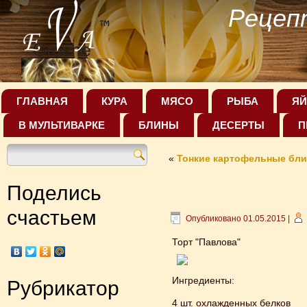
Рецеп
ГЛАВНАЯ
КУРА
МЯСО
РЫБА
ЯЙ
В МУЛЬТИВАРКЕ
БЛИНЫ
ДЕСЕРТЫ
П
«
Тонкие картофельные бли
Поделись
счастьем
Опубликовано
01.05.2015
|
Торт "Павлова"
Ингредиенты:
Рубрикатор
4 шт. охлажденных белков