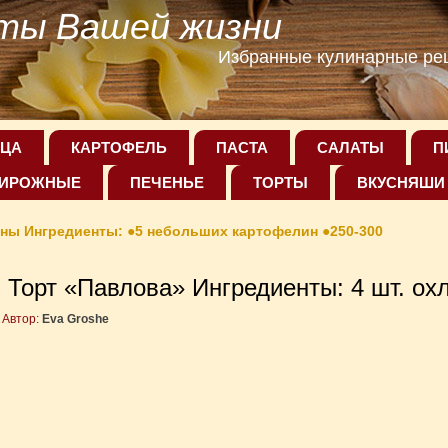
ты Вашей жизни
Избранные кулинарные рец
ЦА
КАРТОФЕЛЬ
ПАСТА
САЛАТЫ
П
ИРОЖНЫЕ
ПЕЧЕНЬЕ
ТОРТЫ
ВКУСНЯШИ
ны Ингредиенты: ●5 небольших картофелин ●250-300
Торт «Павлова» Ингредиенты: 4 шт. ох
Автор:
Eva Groshe