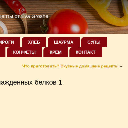
епты от Eva Groshe
ИРОГИ
ХЛЕБ
ШАУРМА
СУПЫ
КОНФЕТЫ
КРЕМ
КОНТАКТ
Что приготовить? Вкусные домашние рецепты
»
лажденных белков 1