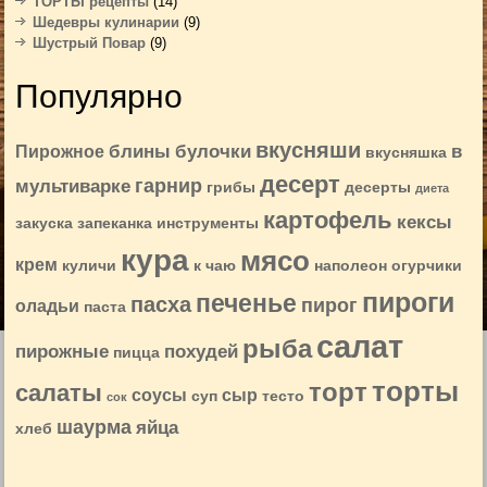
ТОРТЫ рецепты
(14)
Шедевры кулинарии
(9)
Шустрый Повар
(9)
Популярно
вкусняши
блины
булочки
в
Пирожное
вкусняшка
десерт
гарнир
мультиварке
грибы
десерты
диета
картофель
кексы
закуска
запеканка
инструменты
кура
мясо
крем
куличи
к чаю
наполеон
огурчики
пироги
печенье
пасха
пирог
оладьи
паста
салат
рыба
пирожные
похудей
пицца
торты
торт
салаты
соусы
сыр
суп
тесто
сок
шаурма
яйца
хлеб