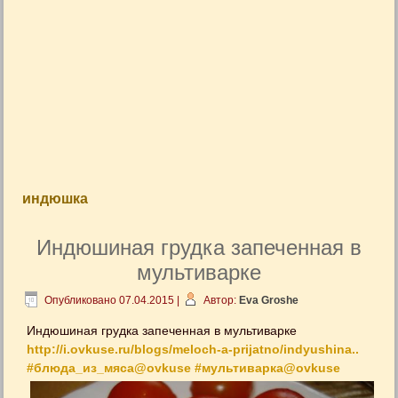
индюшка
Индюшиная грудка запеченная в
мультиварке
Опубликовано
07.04.2015
|
Автор:
Eva Groshe
Индюшиная грудка запеченная в мультиварке
http://i.ovkuse.ru/blogs/meloch-a-prijatno/indyushina..
#блюда_из_мяса@ovkuse
#мультиварка@ovkuse