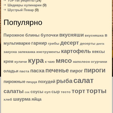
ТОРТЫ рецепты
(14)
Шедевры кулинарии
(9)
Шустрый Повар
(9)
Популярно
вкусняши
блины
булочки
в
Пирожное
вкусняшка
десерт
гарнир
мультиварке
грибы
десерты
диета
картофель
кексы
закуска
запеканка
инструменты
кура
мясо
крем
куличи
к чаю
наполеон
огурчики
пироги
печенье
пасха
пирог
оладьи
паста
салат
рыба
пирожные
похудей
пицца
торты
торт
салаты
соусы
сыр
суп
тесто
сок
шаурма
яйца
хлеб