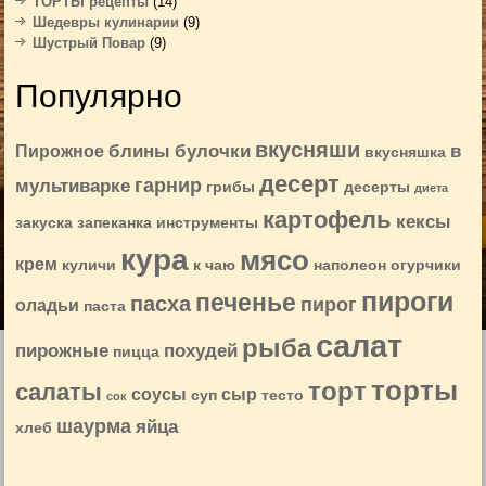
ТОРТЫ рецепты
(14)
Шедевры кулинарии
(9)
Шустрый Повар
(9)
Популярно
вкусняши
блины
булочки
в
Пирожное
вкусняшка
десерт
гарнир
мультиварке
грибы
десерты
диета
картофель
кексы
закуска
запеканка
инструменты
кура
мясо
крем
куличи
к чаю
наполеон
огурчики
пироги
печенье
пасха
пирог
оладьи
паста
салат
рыба
пирожные
похудей
пицца
торты
торт
салаты
соусы
сыр
суп
тесто
сок
шаурма
яйца
хлеб