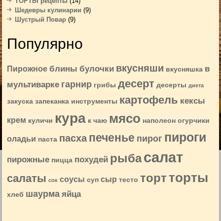
ТОРТЫ рецепты
(14)
Шедевры кулинарии
(9)
Шустрый Повар
(9)
Популярно
вкусняши
блины
булочки
в
Пирожное
вкусняшка
десерт
гарнир
мультиварке
грибы
десерты
диета
картофель
кексы
закуска
запеканка
инструменты
кура
мясо
крем
куличи
к чаю
наполеон
огурчики
пироги
печенье
пасха
пирог
оладьи
паста
салат
рыба
пирожные
похудей
пицца
торты
торт
салаты
соусы
сыр
суп
тесто
сок
шаурма
яйца
хлеб