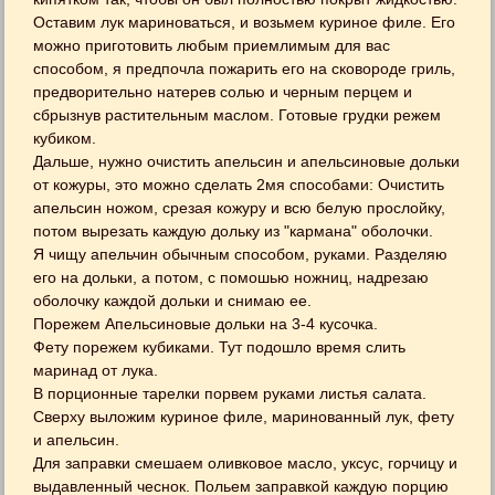
Оставим лук мариноваться, и возьмем куриное филе. Его
можно приготовить любым приемлимым для вас
способом, я предпочла пожарить его на сковороде гриль,
предворительно натерев солью и черным перцем и
сбрызнув растительным маслом. Готовые грудки режем
кубиком.
Дальше, нужно очистить апельсин и апельсиновые дольки
от кожуры, это можно сделать 2мя способами: Очистить
апельсин ножом, срезая кожуру и всю белую прослойку,
потом вырезать каждую дольку из "кармана" оболочки.
Я чищу апельчин обычным способом, руками. Разделяю
его на дольки, а потом, с помошью ножниц, надрезаю
оболочку каждой дольки и снимаю ее.
Порежем Апельсиновые дольки на 3-4 кусочка.
Фету порежем кубиками. Тут подошло время слить
маринад от лука.
В порционные тарелки порвем руками листья салата.
Сверху выложим куриное филе, маринованный лук, фету
и апельсин.
Для заправки смешаем оливковое масло, уксус, горчицу и
выдавленный чеснок. Польем заправкой каждую порцию