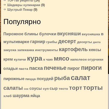
ТОРТЫ рецепты
(14)
Шедевры кулинарии
(9)
Шустрый Повар
(9)
Популярно
вкусняши
блины
булочки
в
Пирожное
вкусняшка
десерт
гарнир
мультиварке
грибы
десерты
диета
картофель
кексы
закуска
запеканка
инструменты
кура
мясо
крем
куличи
к чаю
наполеон
огурчики
пироги
печенье
пасха
пирог
оладьи
паста
салат
рыба
пирожные
похудей
пицца
торты
торт
салаты
соусы
сыр
суп
тесто
сок
шаурма
яйца
хлеб