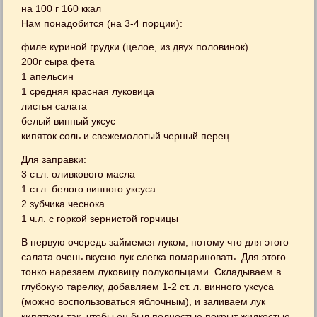
на 100 г 160 ккал
Нам понадобится (на 3-4 порции):
филе куриной грудки (целое, из двух половинок)
200г сыра фета
1 апельсин
1 средняя красная луковица
листья салата
белый винный уксус
кипяток соль и свежемолотый черный перец
Для заправки:
3 ст.л. оливкового масла
1 ст.л. белого винного уксуса
2 зубчика чеснока
1 ч.л. с горкой зернистой горчицы
В первую очередь займемся луком, потому что для этого
салата очень вкусно лук слегка помариновать. Для этого
тонко нарезаем луковицу полукольцами. Складываем в
глубокую тарелку, добавляем 1-2 ст. л. винного уксуса
(можно воспользоваться яблочным), и заливаем лук
кипятком так, чтобы он был полностью покрыт жидкостью.