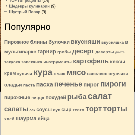
ТОРТЫ рецепты
(14)
Шедевры кулинарии
(9)
Шустрый Повар
(9)
Популярно
вкусняши
блины
булочки
в
Пирожное
вкусняшка
десерт
гарнир
мультиварке
грибы
десерты
диета
картофель
кексы
закуска
запеканка
инструменты
кура
мясо
крем
куличи
к чаю
наполеон
огурчики
пироги
печенье
пасха
пирог
оладьи
паста
салат
рыба
пирожные
похудей
пицца
торты
торт
салаты
соусы
сыр
суп
тесто
сок
шаурма
яйца
хлеб