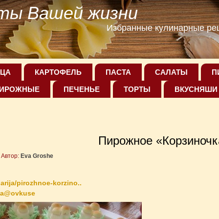
ты Вашей жизни
Избранные кулинарные рец
ЦА
КАРТОФЕЛЬ
ПАСТА
САЛАТЫ
П
ИРОЖНЫЕ
ПЕЧЕНЬЕ
ТОРТЫ
ВКУСНЯШИ
Пирожное «Корзиночк
Автор:
Eva Groshe
narija/pirozhnoe-korzino..
ка@ovkuse