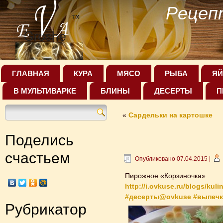
Рецеп
ГЛАВНАЯ
КУРА
МЯСО
РЫБА
ЯЙ
В МУЛЬТИВАРКЕ
БЛИНЫ
ДЕСЕРТЫ
П
«
Сардельки на картошке
Поделись
счастьем
Опубликовано
07.04.2015
|
Пирожное «Корзиночка»
http://i.ovkuse.ru/blogs/kuli
#десерты@ovkuse
#выпеч
Рубрикатор