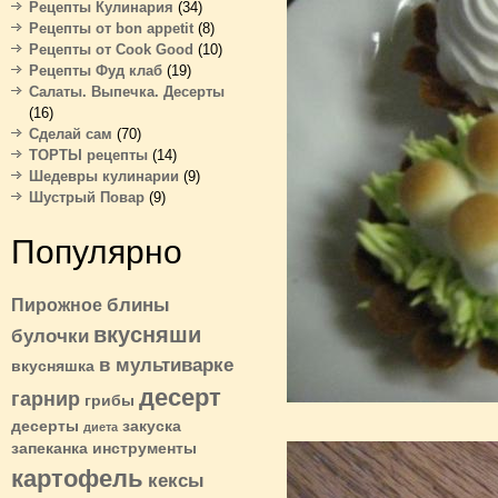
Рецепты Кулинария
(34)
Рецепты от bon appetit
(8)
Рецепты от Cook Good
(10)
Рецепты Фуд клаб
(19)
Салаты. Выпечка. Десерты
(16)
Сделай сам
(70)
ТОРТЫ рецепты
(14)
Шедевры кулинарии
(9)
Шустрый Повар
(9)
Популярно
блины
Пирожное
вкусняши
булочки
в мультиварке
вкусняшка
десерт
гарнир
грибы
десерты
закуска
диета
запеканка
инструменты
картофель
кексы