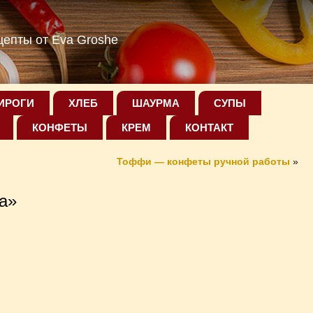
епты от Eva Groshe
ИРОГИ
ХЛЕБ
ШАУРМА
СУПЫ
КОНФЕТЫ
КРЕМ
КОНТАКТ
Тоффи — конфеты ручной работы
»
а»