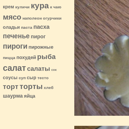
кура
крем
куличи
к чаю
мясо
наполеон
огурчики
пасха
оладьи
паста
печенье
пирог
пироги
пирожные
рыба
похудей
пицца
салат
салаты
сок
соусы
сыр
суп
тесто
торты
торт
хлеб
шаурма
яйца