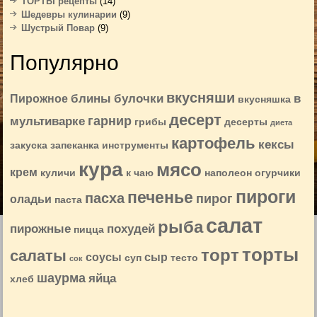
ТОРТЫ рецепты
(14)
Шедевры кулинарии
(9)
Шустрый Повар
(9)
Популярно
вкусняши
блины
булочки
в
Пирожное
вкусняшка
десерт
гарнир
мультиварке
грибы
десерты
диета
картофель
кексы
закуска
запеканка
инструменты
кура
мясо
крем
куличи
к чаю
наполеон
огурчики
пироги
печенье
пасха
пирог
оладьи
паста
салат
рыба
пирожные
похудей
пицца
торты
торт
салаты
соусы
сыр
суп
тесто
сок
шаурма
яйца
хлеб