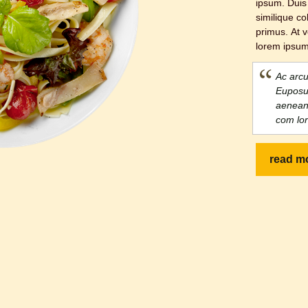
ipsum. Duis
similique co
primus. At v
lorem ipsum
Ac arcu
Euposu
aenean 
com lo
read m