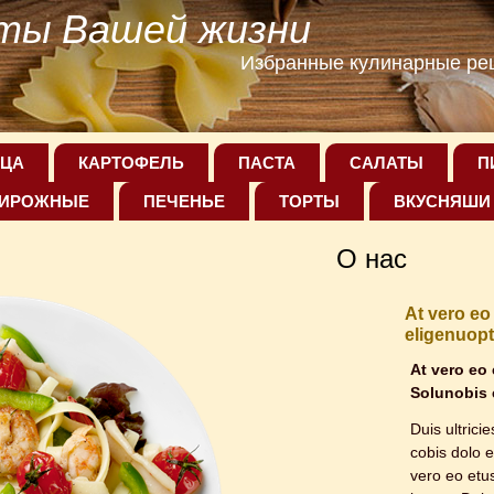
ты Вашей жизни
Избранные кулинарные рец
ЦА
КАРТОФЕЛЬ
ПАСТА
САЛАТЫ
П
ИРОЖНЫЕ
ПЕЧЕНЬЕ
ТОРТЫ
ВКУСНЯШИ
О нас
At vero eo
eligenuopt
At vero eo
Solunobis 
Duis ultrici
cobis dolo e
vero eo etu