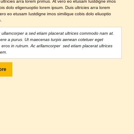
 ultricies arra lorem primus. At vero eo etusam Iustdigne imos
bis dolo eligenuoptio lorem ipsum. Duis ultricies arra lorem
ero eo etusam Iustdigne imos similique cobis dolo eliuoptio
.
 ullamcorper a sed etiam placerat ultrices commodo nam at.
ere a purus. Ut maecenas turpis aenean cotetuer eget
eros in rutrum. Ac arllamcorper sed etiam placerat ultrices
rem.
ore