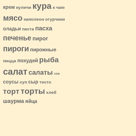
кура
крем
куличи
к чаю
мясо
наполеон
огурчики
пасха
оладьи
паста
печенье
пирог
пироги
пирожные
рыба
похудей
пицца
салат
салаты
сок
соусы
сыр
суп
тесто
торты
торт
хлеб
шаурма
яйца