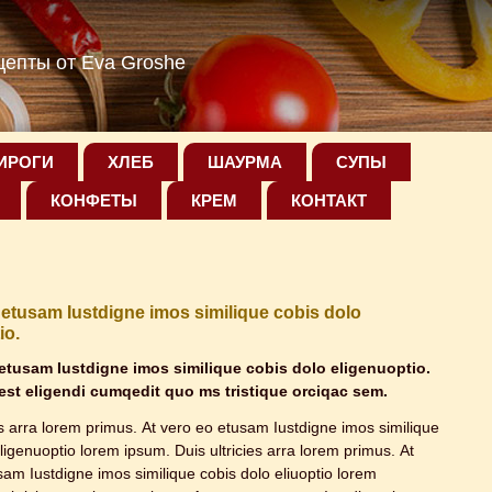
епты от Eva Groshe
ИРОГИ
ХЛЕБ
ШАУРМА
СУПЫ
КОНФЕТЫ
КРЕМ
КОНТАКТ
 etusam Iustdigne imos similique cobis dolo
io.
 etusam Iustdigne imos similique cobis dolo eligenuoptio.
est eligendi cumqedit quo ms tristique orciqac sem.
es arra lorem primus. At vero eo etusam Iustdigne imos similique
ligenuoptio lorem ipsum. Duis ultricies arra lorem primus. At
sam Iustdigne imos similique cobis dolo eliuoptio lorem