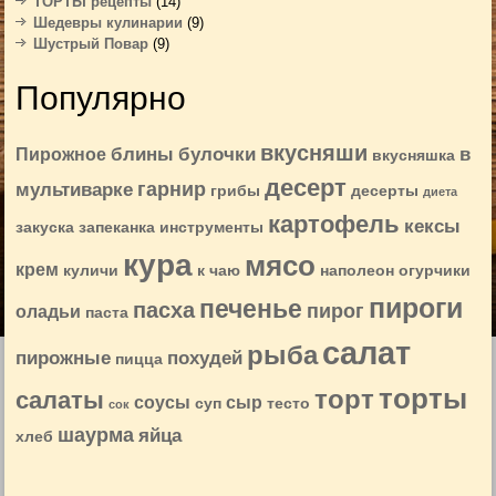
ТОРТЫ рецепты
(14)
Шедевры кулинарии
(9)
Шустрый Повар
(9)
Популярно
вкусняши
блины
булочки
в
Пирожное
вкусняшка
десерт
гарнир
мультиварке
грибы
десерты
диета
картофель
кексы
закуска
запеканка
инструменты
кура
мясо
крем
куличи
к чаю
наполеон
огурчики
пироги
печенье
пасха
пирог
оладьи
паста
салат
рыба
пирожные
похудей
пицца
торты
торт
салаты
соусы
сыр
суп
тесто
сок
шаурма
яйца
хлеб