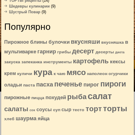
ТОРТЫ рецепты
(14)
Шедевры кулинарии
(9)
Шустрый Повар
(9)
Популярно
вкусняши
блины
булочки
в
Пирожное
вкусняшка
десерт
гарнир
мультиварке
грибы
десерты
диета
картофель
кексы
закуска
запеканка
инструменты
кура
мясо
крем
куличи
к чаю
наполеон
огурчики
пироги
печенье
пасха
пирог
оладьи
паста
салат
рыба
пирожные
похудей
пицца
торты
торт
салаты
соусы
сыр
суп
тесто
сок
шаурма
яйца
хлеб