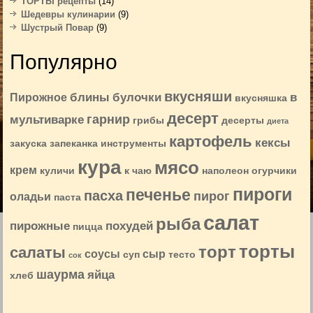
ТОРТЫ рецепты
(14)
Шедевры кулинарии
(9)
Шустрый Повар
(9)
Популярно
вкусняши
блины
булочки
в
Пирожное
вкусняшка
десерт
гарнир
мультиварке
грибы
десерты
диета
картофель
кексы
закуска
запеканка
инструменты
кура
мясо
крем
куличи
к чаю
наполеон
огурчики
пироги
печенье
пасха
пирог
оладьи
паста
салат
рыба
пирожные
похудей
пицца
торты
торт
салаты
соусы
сыр
суп
тесто
сок
шаурма
яйца
хлеб