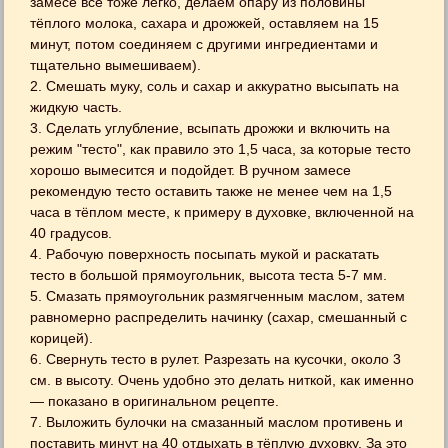
замесе всё тоже легко, делаем опару из половины
тёплого молока, сахара и дрожжей, оставляем на 15
минут, потом соединяем с другими ингредиентами и
тщательно вымешиваем).
2. Смешать муку, соль и сахар и аккуратно высыпать на
жидкую часть.
3. Сделать углубление, всыпать дрожжи и включить на
режим "тесто", как правило это 1,5 часа, за которые тесто
хорошо вымесится и подойдет. В ручном замесе
рекомендую тесто оставить также не менее чем на 1,5
часа в тёплом месте, к примеру в духовке, включенной на
40 градусов.
4. Рабочую поверхность посыпать мукой и раскатать
тесто в большой прямоугольник, высота теста 5-7 мм.
5. Смазать прямоугольник размягченным маслом, затем
равномерно распределить начинку (сахар, смешанный с
корицей).
6. Свернуть тесто в рулет. Разрезать на кусочки, около 3
см. в высоту. Очень удобно это делать ниткой, как именно
— показано в оригинальном рецепте.
7. Выложить булочки на смазанный маслом противень и
поставить минут на 40 отдыхать в тёплую духовку. За это