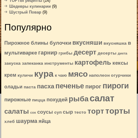
ТОРТЫ рецепты
(14)
Шедевры кулинарии
(9)
Шустрый Повар
(9)
Популярно
вкусняши
блины
булочки
в
Пирожное
вкусняшка
десерт
гарнир
мультиварке
грибы
десерты
диета
картофель
кексы
закуска
запеканка
инструменты
кура
мясо
крем
куличи
к чаю
наполеон
огурчики
пироги
печенье
пасха
пирог
оладьи
паста
салат
рыба
пирожные
похудей
пицца
торты
торт
салаты
соусы
сыр
суп
тесто
сок
шаурма
яйца
хлеб