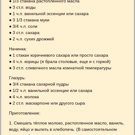
● 1/3 стакана растопленного масла
● 3 ст.л. воды
● 1 ч.л. ванильной эссенции или сахара
● 3 1/3 стакана муки
● 3/4 ч.л. соли
● 3 ст.л. сахара
● 2 ч.л. сухих дрожжей
Начинка:
● 1 стакан коричневого сахара или просто сахара
● 4 ч.л. корицы (я брала столовые, еще и с горкой)
● 3 ст.л. сливочного масла комнатной температуры
Глазурь:
● 3/4 стакана сахарной пудры
● 1/2 ч.л. ванильной эссенции или сахара
● 4 ч.л. молока
● 2 ст.л. маскарпоне или другого сыра
Приготовление:
1. Смешать тёплое молоко, растопленное масло, ваниль,
воду, яйцо и вылить в хлебопечь. (В самостоятельном