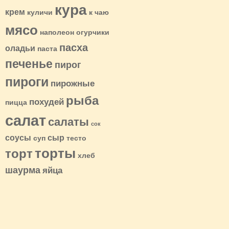
кура
крем
куличи
к чаю
мясо
наполеон
огурчики
пасха
оладьи
паста
печенье
пирог
пироги
пирожные
рыба
похудей
пицца
салат
салаты
сок
соусы
сыр
суп
тесто
торты
торт
хлеб
шаурма
яйца