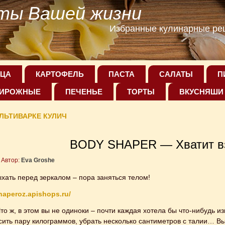
ты Вашей жизни
Избранные кулинарные рец
ЦА
КАРТОФЕЛЬ
ПАСТА
САЛАТЫ
П
ИРОЖНЫЕ
ПЕЧЕНЬЕ
ТОРТЫ
ВКУСНЯШИ
ЛЬТИВАРКЕ КУЛИЧ
BODY SHAPER — Хватит в
Автор:
Eva Groshe
ать перед зеркалом – пора заняться телом!
haperoz.apishops.ru/
о ж, в этом вы не одиноки – почти каждая хотела бы что-нибудь из
осить пару килограммов, убрать несколько сантиметров с талии… В