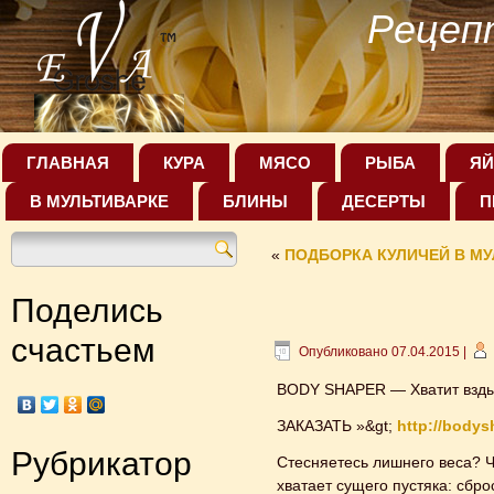
Рецеп
ГЛАВНАЯ
КУРА
МЯСО
РЫБА
ЯЙ
В МУЛЬТИВАРКЕ
БЛИНЫ
ДЕСЕРТЫ
П
«
ПОДБОРКА КУЛИЧЕЙ В МУ
Поделись
счастьем
Опубликовано
07.04.2015
|
BODY SHAPER — Хватит вздых
ЗАКАЗАТЬ »&gt;
http://bodys
Рубрикатор
Стесняетесь лишнего веса? Чт
хватает сущего пустяка: сбр