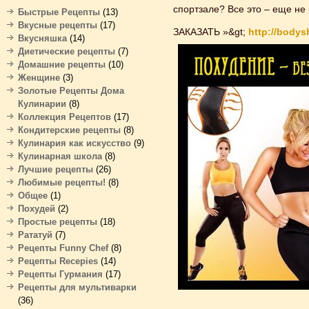
спортзале? Все это – еще не
Быстрые Рецепты
(13)
Вкусные рецепты
(17)
ЗАКАЗАТЬ »&gt;
http://bodys
Вкусняшка
(14)
Диетические рецепты
(7)
Домашние рецепты
(10)
Женщине
(3)
Золотые Рецепты Дома
Кулинарии
(8)
Коллекция Рецептов
(17)
Кондитерские рецепты
(8)
Кулинария как искусство
(9)
Кулинарная школа
(8)
Лучшие рецепты
(26)
Любимые рецепты!
(8)
Общее
(1)
Похудей
(2)
Простые рецепты
(18)
Рататуй
(7)
Рецепты Funny Chef
(8)
Рецепты Recepies
(14)
Рецепты Гурмания
(17)
Рецепты для мультиварки
(36)