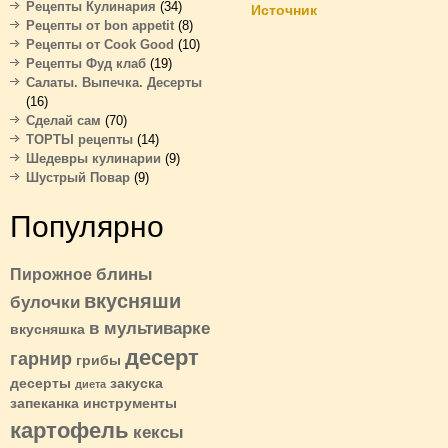
Рецепты Кулинария
(34)
Источник
Рецепты от bon appetit
(8)
Рецепты от Cook Good
(10)
Рецепты Фуд клаб
(19)
Салаты. Выпечка. Десерты
(16)
Сделай сам
(70)
ТОРТЫ рецепты
(14)
Шедевры кулинарии
(9)
Шустрый Повар
(9)
Популярно
блины
Пирожное
вкусняши
булочки
в мультиварке
вкусняшка
десерт
гарнир
грибы
десерты
закуска
диета
запеканка
инструменты
картофель
кексы