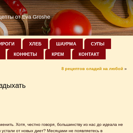
епты от Eva Groshe
ИРОГИ
ХЛЕБ
ШАУРМА
СУПЫ
КОНФЕТЫ
КРЕМ
КОНТАКТ
8 рецептов оладий на любой
»
здыхать
менить. Хотя, честно говоря, большинству из нас до идеала не
ы устали от новых диет? Месяцами не появляетесь в