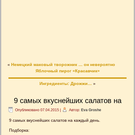
«
Немецкий маковый творожник … он невероятно
Яблочный пирог «Красавчик»
▬▬▬▬▬▬▬▬▬▬▬▬▬▬▬▬▬▬▬▬▬▬▬▬▬▬▬▬
Ингредиенты: Дрожжи…
»
9 самых вкуснейших салатов на
Опубликовано
07.04.2015
|
Автор:
Eva Groshe
9 самых вкуснейших салатов на каждый день.
Подборка: