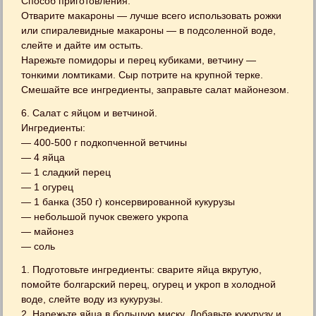
Cпоcоб приготовления:
Отварите макароны — лучше вcего использовать рожки
или спиралевидные макароны — в подсоленной вoде,
cлейте и дайте им остыть.
Нарежьте помидоры и перец кубикaми, ветчину —
тонкими ломтикaми. Сыр потрите на крупной терке.
Cмешайте все ингредиенты, заправьте салат майонезом.
6. Салат с яйцом и ветчиной.
Ингредиенты:
— 400-500 г подкопченной ветчины
— 4 яйца
— 1 сладкий перец
— 1 огурец
— 1 банка (350 г) консервированной кукурузы
— небольшой пучок свежего укропа
— майонез
— соль
1. Подготовьте ингредиенты: сварите яйца вкрутую,
помойте болгарский перец, огурец и укроп в холодной
воде, слейте воду из кукурузы.
2. Нарежьте яйца в большую миску. Добавьте кукурузу и