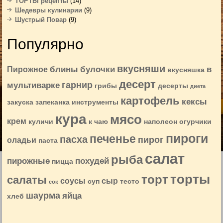
ТОРТЫ рецепты
(14)
Шедевры кулинарии
(9)
Шустрый Повар
(9)
Популярно
вкусняши
блины
булочки
в
Пирожное
вкусняшка
десерт
гарнир
мультиварке
грибы
десерты
диета
картофель
кексы
закуска
запеканка
инструменты
кура
мясо
крем
куличи
к чаю
наполеон
огурчики
пироги
печенье
пасха
пирог
оладьи
паста
салат
рыба
пирожные
похудей
пицца
торты
торт
салаты
соусы
сыр
суп
тесто
сок
шаурма
яйца
хлеб